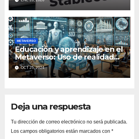
METAVERSO
Educación y aprendizaje en el
Metaverso: Uso de realidad
aumentada e IA en entornos
OCT 25, 2024
educativos virtuales
Deja una respuesta
Tu dirección de correo electrónico no será publicada.
Los campos obligatorios están marcados con
*