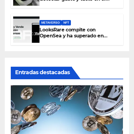
metaverso
METAVERSO
NFT
LooksRare compite con
OpenSea y ha superado en
ventas los 394 millones de
dólares
Entradas destacadas