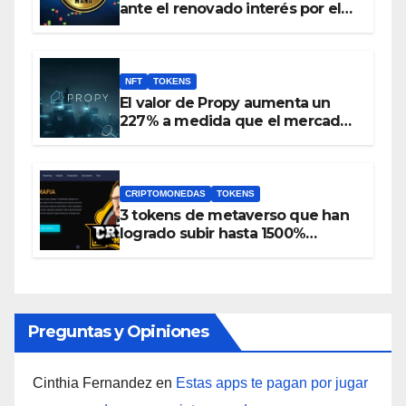
ante el renovado interés por el
metaverso
NFT
TOKENS
El valor de Propy aumenta un
227% a medida que el mercado
inmobiliario incorpora NFT y el
token PRO se incluye en
Coinbase
CRIPTOMONEDAS
TOKENS
3 tokens de metaverso que han
logrado subir hasta 1500%
durante las últimas 24 horas
Preguntas y Opiniones
Cinthia Fernandez
en
Estas apps te pagan por jugar