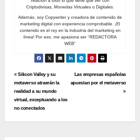
relación a todo lo que tiene que ver con
Criptodivisas, Monedas Virtuales o Digitales.
Además, soy Copywriter y creadora de contenido de
marketing digital con experiencia comprobable. ¡El
contenido es el rey en la industria del marketing en
línea! Por eso, me apasiona ser “REDACTORA
WEB”
Navegación
Silicon Valley y su
Las empresas españolas
metaverso atraerán la
apuestan por el metaverso
de
realidad a su mundo
entradas
virtual, exceptuando a los
no conectados