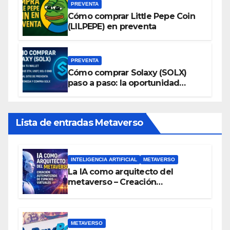
PREVENTA
Cómo comprar Little Pepe Coin
(LILPEPE) en preventa
PREVENTA
Cómo comprar Solaxy (SOLX)
paso a paso: la oportunidad
cripto del momento
Lista de entradas Metaverso
INTELIGENCIA ARTIFICIAL
METAVERSO
La IA como arquitecto del
metaverso – Creación
automatizada de espacios
virtuales
METAVERSO