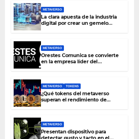
METAVERSO
La clara apuesta de la industria
digital por crear un gemelo
virtual del mundo real antes que
crear un metaverso
METAVERSO
Orestes Comunica se convierte
en la empresa líder del
metaverso
METAVERSO
TOKENS
¿Qué tokens del metaverso
superan el rendimiento de
bitcoin y Ethereum en lo que va
del 2023?
METAVERSO
Presentan dispositivo para
detectar gusto y tacto en el