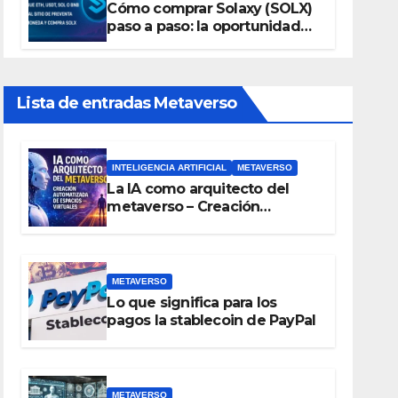
Cómo comprar Solaxy (SOLX)
paso a paso: la oportunidad
cripto del momento
Lista de entradas Metaverso
INTELIGENCIA ARTIFICIAL
METAVERSO
La IA como arquitecto del
metaverso – Creación
automatizada de espacios
virtuales
METAVERSO
Lo que significa para los
pagos la stablecoin de PayPal
METAVERSO