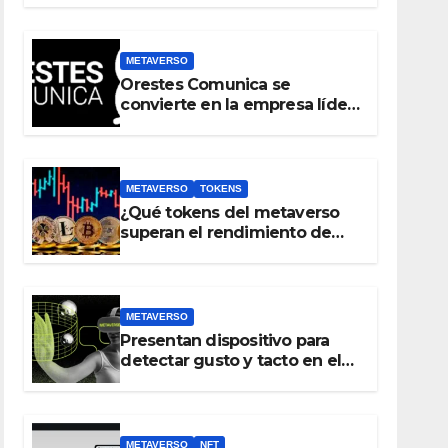
real antes que crear un
metaverso
METAVERSO
Orestes Comunica se
convierte en la empresa líder
del metaverso
METAVERSO
TOKENS
¿Qué tokens del metaverso
superan el rendimiento de
bitcoin y Ethereum en lo que
va del 2023?
METAVERSO
Presentan dispositivo para
detectar gusto y tacto en el
metaverso
METAVERSO
NFT