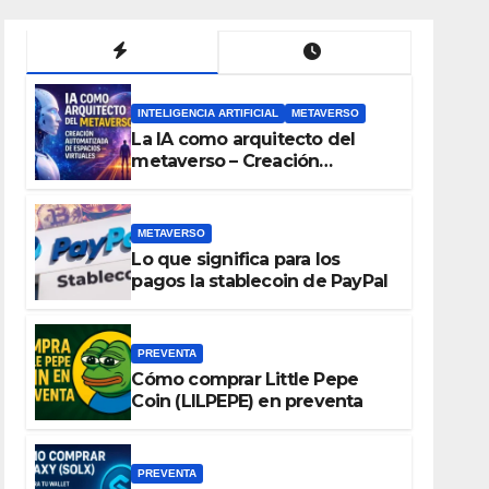
INTELIGENCIA ARTIFICIAL
METAVERSO
La IA como arquitecto del
metaverso – Creación
automatizada de espacios
virtuales
METAVERSO
Lo que significa para los
pagos la stablecoin de PayPal
PREVENTA
Cómo comprar Little Pepe
Coin (LILPEPE) en preventa
PREVENTA