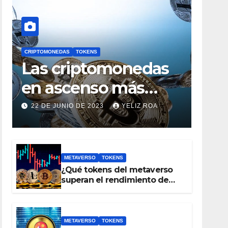
CRIPTOMONEDAS
TOKENS
Las criptomonedas
en ascenso más
prometedoras, con
22 DE JUNIO DE 2023
YELIZ ROA
un valor inferior a 1
euro
METAVERSO
TOKENS
¿Qué tokens del metaverso
superan el rendimiento de
bitcoin y Ethereum en lo que
va del 2023?
METAVERSO
TOKENS