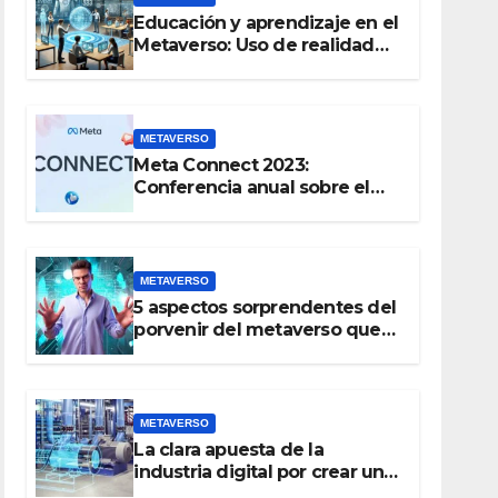
Educación y aprendizaje en el
Metaverso: Uso de realidad
aumentada e IA en entornos
educativos virtuales
METAVERSO
Meta Connect 2023:
Conferencia anual sobre el
futuro de la realidad virtual y
el metaverso
METAVERSO
5 aspectos sorprendentes del
porvenir del metaverso que
no conocías
METAVERSO
La clara apuesta de la
industria digital por crear un
gemelo virtual del mundo