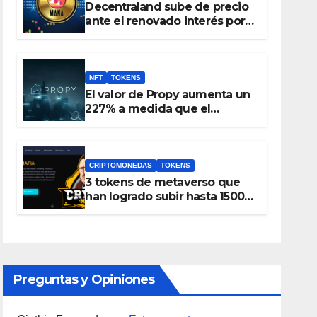
Decentraland sube de precio
ante el renovado interés por
el metaverso
NFT
TOKENS
El valor de Propy aumenta un
227% a medida que el
mercado inmobiliario
incorpora NFT y el token PRO
se incluye en Coinbase
CRIPTOMONEDAS
TOKENS
3 tokens de metaverso que
han logrado subir hasta 1500%
durante las últimas 24 horas
Preguntas y Opiniones