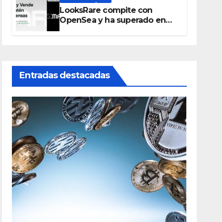
LooksRare compite con
OpenSea y ha superado en
ventas los 394 millones de
dólares
Entradas destacadas