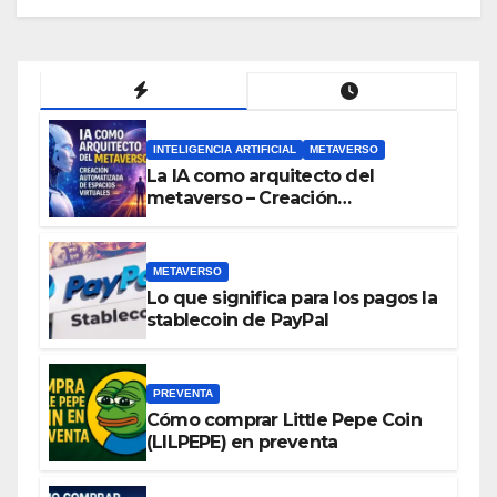
INTELIGENCIA ARTIFICIAL
METAVERSO
La IA como arquitecto del
metaverso – Creación
automatizada de espacios
virtuales
METAVERSO
Lo que significa para los pagos la
stablecoin de PayPal
PREVENTA
Cómo comprar Little Pepe Coin
(LILPEPE) en preventa