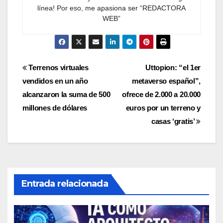
línea! Por eso, me apasiona ser “REDACTORA
WEB”
Navegación
Terrenos virtuales
Uttopion: “el 1er
vendidos en un año
metaverso español”,
de
alcanzaron la suma de 500
ofrece de 2.000 a 20.000
entradas
millones de dólares
euros por un terreno y
casas ‘gratis’
Entrada relacionada