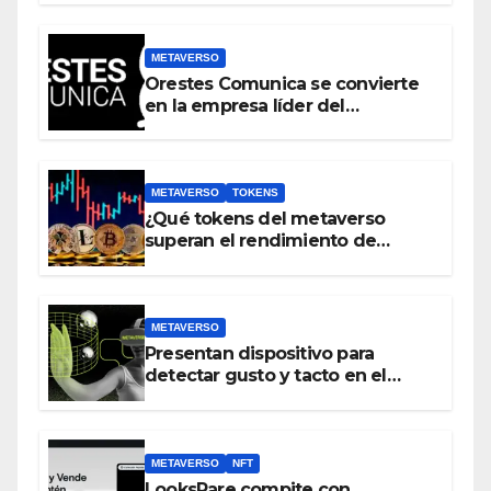
crear un metaverso
METAVERSO
Orestes Comunica se convierte
en la empresa líder del
metaverso
METAVERSO
TOKENS
¿Qué tokens del metaverso
superan el rendimiento de
bitcoin y Ethereum en lo que va
del 2023?
METAVERSO
Presentan dispositivo para
detectar gusto y tacto en el
metaverso
METAVERSO
NFT
LooksRare compite con