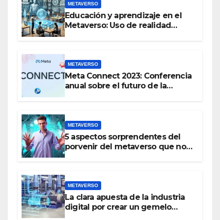
METAVERSO
Educación y aprendizaje en el
Metaverso: Uso de realidad
aumentada e IA en entornos
educativos virtuales
METAVERSO
Meta Connect 2023: Conferencia
anual sobre el futuro de la
realidad virtual y el metaverso
METAVERSO
5 aspectos sorprendentes del
porvenir del metaverso que no
conocías
METAVERSO
La clara apuesta de la industria
digital por crear un gemelo
virtual del mundo real antes que