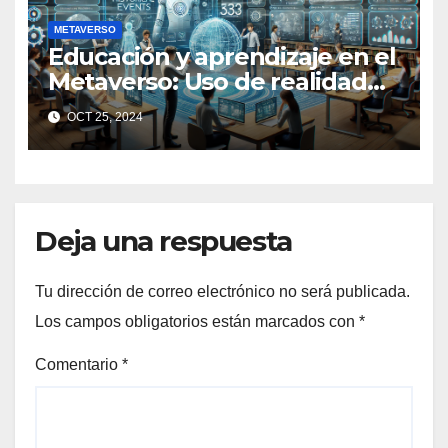
METAVERSO
Educación y aprendizaje en el
Metaverso: Uso de realidad
aumentada e IA en entornos
OCT 25, 2024
educativos virtuales
Deja una respuesta
Tu dirección de correo electrónico no será publicada.
Los campos obligatorios están marcados con
*
Comentario
*