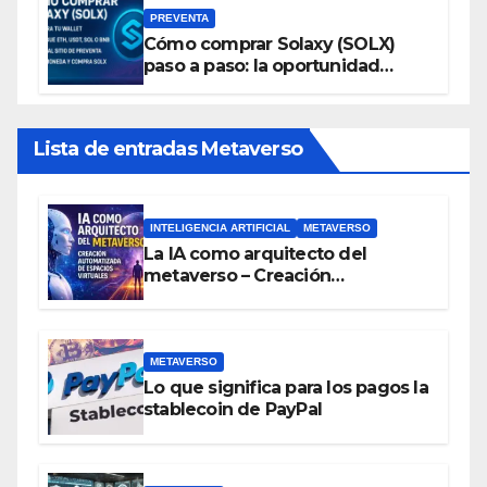
PREVENTA
Cómo comprar Solaxy (SOLX)
paso a paso: la oportunidad
cripto del momento
Lista de entradas Metaverso
INTELIGENCIA ARTIFICIAL
METAVERSO
La IA como arquitecto del
metaverso – Creación
automatizada de espacios
virtuales
METAVERSO
Lo que significa para los pagos la
stablecoin de PayPal