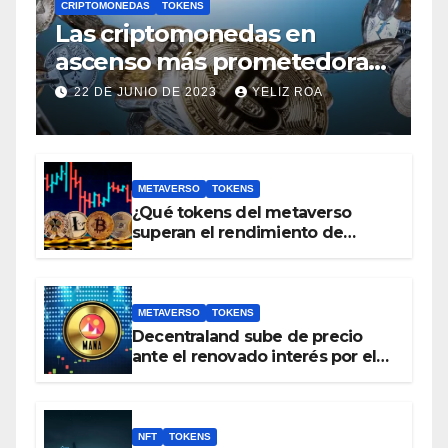
CRIPTOMONEDAS
TOKENS
Las criptomonedas en
ascenso más prometedoras,
con un valor inferior a 1 euro
22 DE JUNIO DE 2023
YELIZ ROA
METAVERSO
TOKENS
¿Qué tokens del metaverso
superan el rendimiento de
bitcoin y Ethereum en lo que va
del 2023?
METAVERSO
TOKENS
Decentraland sube de precio
ante el renovado interés por el
metaverso
NFT
TOKENS