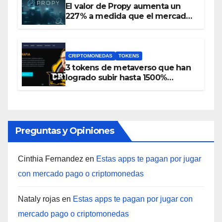
El valor de Propy aumenta un
227% a medida que el mercado
inmobiliario incorpora NFT y el
token PRO se incluye en
Coinbase
CRIPTOMONEDAS
TOKENS
3 tokens de metaverso que han
logrado subir hasta 1500%
durante las últimas 24 horas
Preguntas y Opiniones
Cinthia Fernandez
en
Estas apps te pagan por jugar
con mercado pago o criptomonedas
Nataly rojas
en
Estas apps te pagan por jugar con
mercado pago o criptomonedas