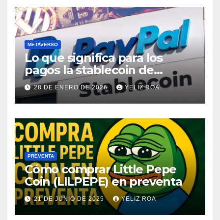
METAVERSO
Lo que significa para los
pagos la stablecoin de
PayPal
28 DE ENERO DE 2026
YELIZ ROA
PREVENTA
Cómo comprar Little Pepe
Coin (LILPEPE) en preventa
21 DE JUNIO DE 2025
YELIZ ROA