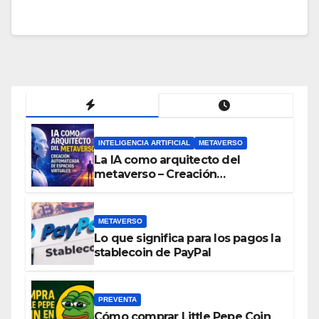
INTELIGENCIA ARTIFICIAL
METAVERSO
La IA como arquitecto del
metaverso – Creación
automatizada de espacios
virtuales
METAVERSO
Lo que significa para los pagos la
stablecoin de PayPal
PREVENTA
Cómo comprar Little Pepe Coin