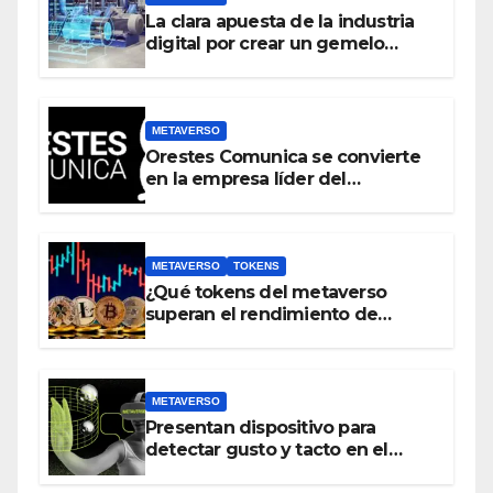
La clara apuesta de la industria
digital por crear un gemelo
virtual del mundo real antes que
crear un metaverso
METAVERSO
Orestes Comunica se convierte
en la empresa líder del
metaverso
METAVERSO
TOKENS
¿Qué tokens del metaverso
superan el rendimiento de
bitcoin y Ethereum en lo que va
del 2023?
METAVERSO
Presentan dispositivo para
detectar gusto y tacto en el
metaverso