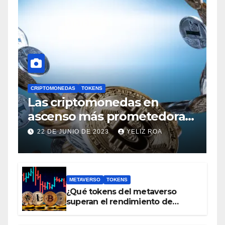
CRIPTOMONEDAS
TOKENS
Las criptomonedas en
ascenso más prometedoras,
con un valor inferior a 1 euro
22 DE JUNIO DE 2023
YELIZ ROA
METAVERSO
TOKENS
¿Qué tokens del metaverso
superan el rendimiento de
bitcoin y Ethereum en lo que va
del 2023?