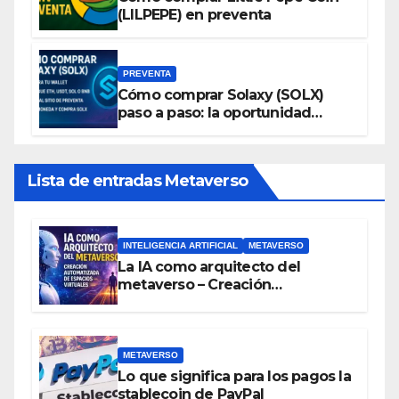
(LILPEPE) en preventa
PREVENTA
Cómo comprar Solaxy (SOLX)
paso a paso: la oportunidad
cripto del momento
Lista de entradas Metaverso
INTELIGENCIA ARTIFICIAL
METAVERSO
La IA como arquitecto del
metaverso – Creación
automatizada de espacios
virtuales
METAVERSO
Lo que significa para los pagos la
stablecoin de PayPal