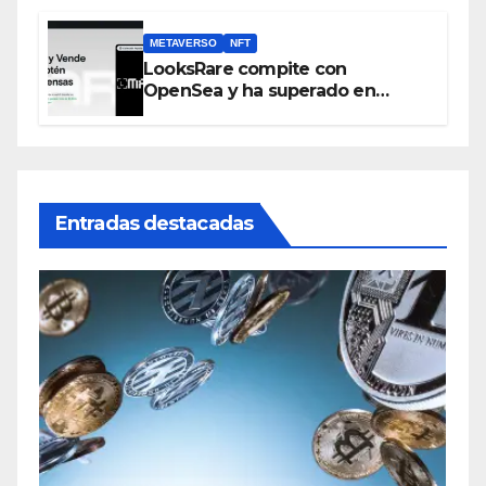
METAVERSO
NFT
LooksRare compite con
OpenSea y ha superado en
ventas los 394 millones de
dólares
Entradas destacadas