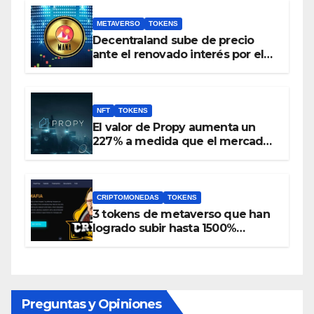
METAVERSO
TOKENS
Decentraland sube de precio
ante el renovado interés por el
metaverso
NFT
TOKENS
El valor de Propy aumenta un
227% a medida que el mercado
inmobiliario incorpora NFT y el
token PRO se incluye en
Coinbase
CRIPTOMONEDAS
TOKENS
3 tokens de metaverso que han
logrado subir hasta 1500%
durante las últimas 24 horas
Preguntas y Opiniones