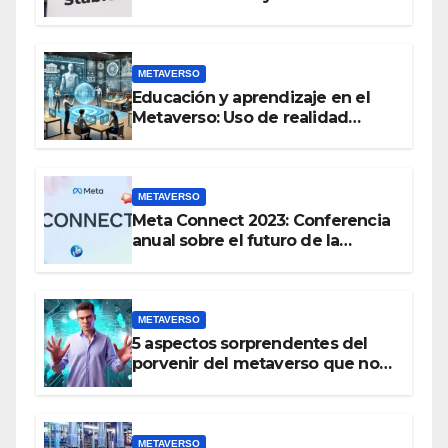
METAVERSO
Educación y aprendizaje en el
Metaverso: Uso de realidad
aumentada e IA en entornos
educativos virtuales
METAVERSO
Meta Connect 2023: Conferencia
anual sobre el futuro de la
realidad virtual y el metaverso
METAVERSO
5 aspectos sorprendentes del
porvenir del metaverso que no
conocías
METAVERSO