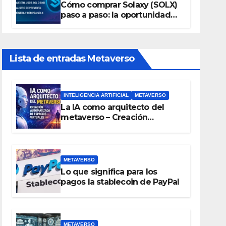
Cómo comprar Solaxy (SOLX)
paso a paso: la oportunidad
cripto del momento
Lista de entradas Metaverso
INTELIGENCIA ARTIFICIAL
METAVERSO
La IA como arquitecto del
metaverso – Creación
automatizada de espacios
virtuales
METAVERSO
Lo que significa para los
pagos la stablecoin de PayPal
METAVERSO