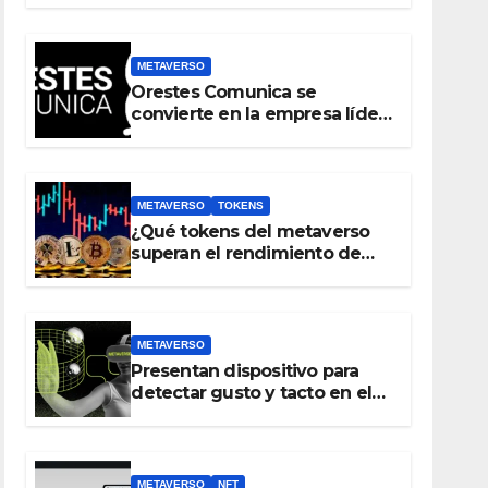
real antes que crear un
metaverso
METAVERSO
Orestes Comunica se
convierte en la empresa líder
del metaverso
METAVERSO
TOKENS
¿Qué tokens del metaverso
superan el rendimiento de
bitcoin y Ethereum en lo que
va del 2023?
METAVERSO
Presentan dispositivo para
detectar gusto y tacto en el
metaverso
METAVERSO
NFT