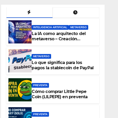
INTELIGENCIA ARTIFICIAL
METAVERSO
La IA como arquitecto del
metaverso – Creación
automatizada de espacios
virtuales
METAVERSO
Lo que significa para los
pagos la stablecoin de PayPal
PREVENTA
Cómo comprar Little Pepe
Coin (LILPEPE) en preventa
PREVENTA