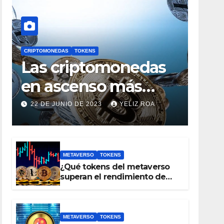
CRIPTOMONEDAS
TOKENS
Las criptomonedas
en ascenso más
prometedoras, con
22 DE JUNIO DE 2023
YELIZ ROA
un valor inferior a 1
euro
METAVERSO
TOKENS
¿Qué tokens del metaverso
superan el rendimiento de
bitcoin y Ethereum en lo que
va del 2023?
METAVERSO
TOKENS