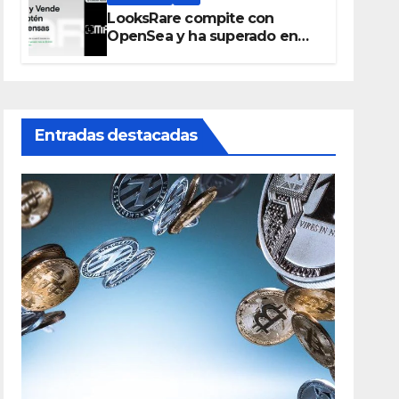
LooksRare compite con
OpenSea y ha superado en
ventas los 394 millones de
dólares
Entradas destacadas