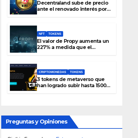
Decentraland sube de precio
ante el renovado interés por
el metaverso
NFT
TOKENS
El valor de Propy aumenta un
227% a medida que el
mercado inmobiliario
incorpora NFT y el token PRO
se incluye en Coinbase
CRIPTOMONEDAS
TOKENS
3 tokens de metaverso que
han logrado subir hasta 1500%
durante las últimas 24 horas
Preguntas y Opiniones