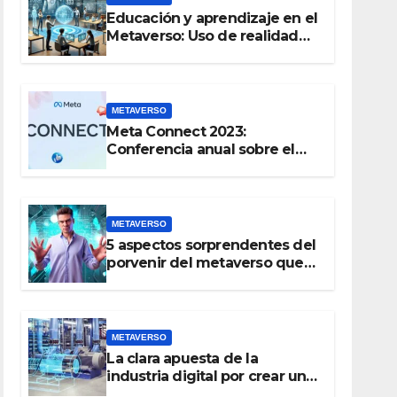
Educación y aprendizaje en el
Metaverso: Uso de realidad
aumentada e IA en entornos
educativos virtuales
METAVERSO
Meta Connect 2023:
Conferencia anual sobre el
futuro de la realidad virtual y
el metaverso
METAVERSO
5 aspectos sorprendentes del
porvenir del metaverso que
no conocías
METAVERSO
La clara apuesta de la
industria digital por crear un
gemelo virtual del mundo