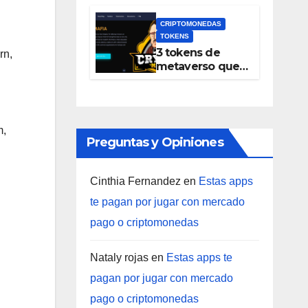
que el mercado
inmobiliario
CRIPTOMONEDAS
incorpora NFT y
TOKENS
el token PRO se
3 tokens de
rn,
incluye en
metaverso que
Coinbase
han logrado
subir hasta
1500% durante
las últimas 24
m,
horas
Preguntas y Opiniones
Cinthia Fernandez
en
Estas apps
te pagan por jugar con mercado
pago o criptomonedas
Nataly rojas
en
Estas apps te
pagan por jugar con mercado
pago o criptomonedas