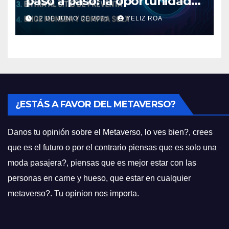
paso a paso: la oportunidad
cripto del momento
12 DE JUNIO DE 2025
YELIZ ROA
¿ESTÁS A FAVOR DEL METAVERSO?
Danos tu opinión sobre el Metaverso, lo ves bien?, crees
que es el futuro o por el contrario piensas que es solo una
moda pasajera?, piensas que es mejor estar con las
personas en carne y hueso, que estar en cualquier
metaverso?. Tu opinion nos importa.