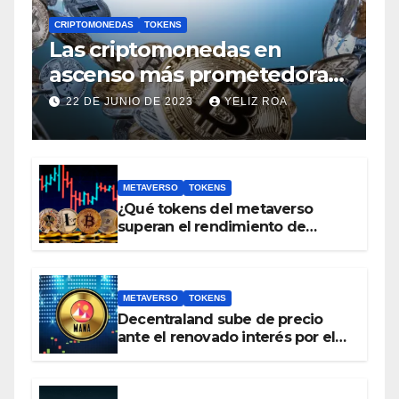
CRIPTOMONEDAS
TOKENS
Las criptomonedas en
ascenso más prometedoras,
con un valor inferior a 1 euro
22 DE JUNIO DE 2023
YELIZ ROA
METAVERSO
TOKENS
¿Qué tokens del metaverso
superan el rendimiento de
bitcoin y Ethereum en lo que va
del 2023?
METAVERSO
TOKENS
Decentraland sube de precio
ante el renovado interés por el
metaverso