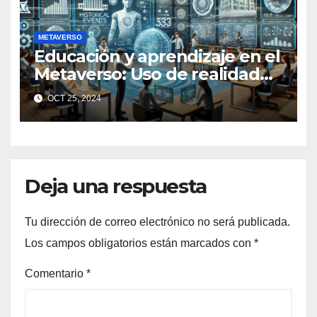
METAVERSO
Educación y aprendizaje en el
Metaverso: Uso de realidad
aumentada e IA en entornos
OCT 25, 2024
educativos virtuales
Deja una respuesta
Tu dirección de correo electrónico no será publicada.
Los campos obligatorios están marcados con
*
Comentario
*