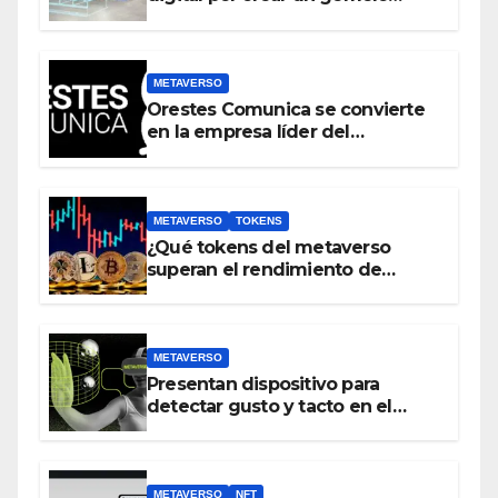
virtual del mundo real antes que
crear un metaverso
METAVERSO
Orestes Comunica se convierte
en la empresa líder del
metaverso
METAVERSO
TOKENS
¿Qué tokens del metaverso
superan el rendimiento de
bitcoin y Ethereum en lo que va
del 2023?
METAVERSO
Presentan dispositivo para
detectar gusto y tacto en el
metaverso
METAVERSO
NFT