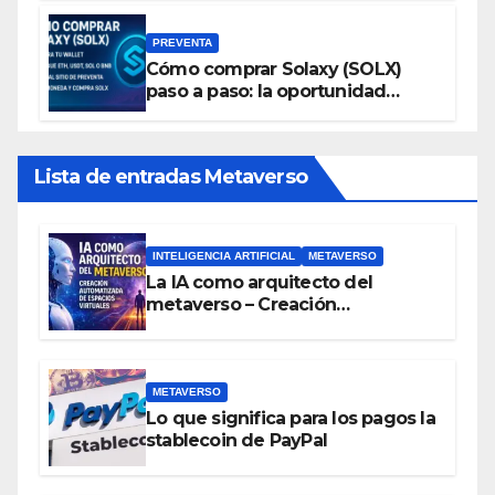
PREVENTA
Cómo comprar Solaxy (SOLX)
paso a paso: la oportunidad
cripto del momento
Lista de entradas Metaverso
INTELIGENCIA ARTIFICIAL
METAVERSO
La IA como arquitecto del
metaverso – Creación
automatizada de espacios
virtuales
METAVERSO
Lo que significa para los pagos la
stablecoin de PayPal