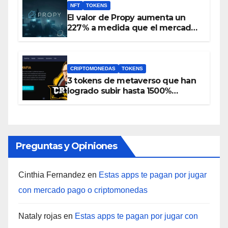
NFT
TOKENS
El valor de Propy aumenta un
227% a medida que el mercado
inmobiliario incorpora NFT y el
token PRO se incluye en
Coinbase
CRIPTOMONEDAS
TOKENS
3 tokens de metaverso que han
logrado subir hasta 1500%
durante las últimas 24 horas
Preguntas y Opiniones
Cinthia Fernandez
en
Estas apps te pagan por jugar
con mercado pago o criptomonedas
Nataly rojas
en
Estas apps te pagan por jugar con