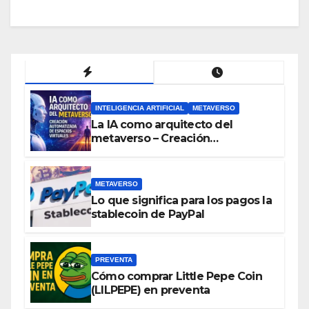
INTELIGENCIA ARTIFICIAL
METAVERSO
La IA como arquitecto del
metaverso – Creación
automatizada de espacios
virtuales
METAVERSO
Lo que significa para los pagos la
stablecoin de PayPal
PREVENTA
Cómo comprar Little Pepe Coin
(LILPEPE) en preventa