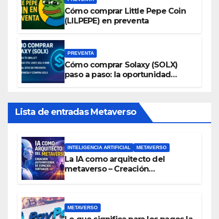
Cómo comprar Little Pepe Coin
(LILPEPE) en preventa
PREVENTA
Cómo comprar Solaxy (SOLX)
paso a paso: la oportunidad
cripto del momento
Lista de entradas Metaverso
INTELIGENCIA ARTIFICIAL
METAVERSO
La IA como arquitecto del
metaverso – Creación
automatizada de espacios
virtuales
METAVERSO