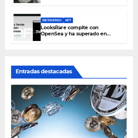
metaverso
METAVERSO
NFT
LooksRare compite con
OpenSea y ha superado en
ventas los 394 millones de
dólares
Entradas destacadas