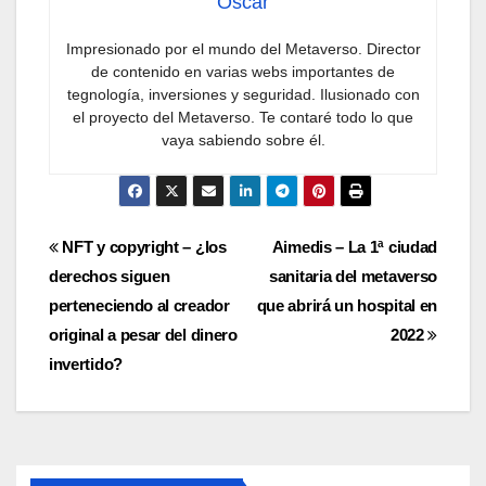
Oscar
Impresionado por el mundo del Metaverso. Director
de contenido en varias webs importantes de
tegnología, inversiones y seguridad. Ilusionado con
el proyecto del Metaverso. Te contaré todo lo que
vaya sabiendo sobre él.
Navegación
NFT y copyright – ¿los
Aimedis – La 1ª ciudad
derechos siguen
sanitaria del metaverso
de
perteneciendo al creador
que abrirá un hospital en
entradas
original a pesar del dinero
2022
invertido?