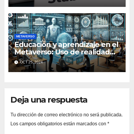
METAVERSO
Educación y aprendizaje en el
Metaverso: Uso de realidad
aumentada e IA en entornos
OCT 25, 2024
educativos virtuales
Deja una respuesta
Tu dirección de correo electrónico no será publicada.
Los campos obligatorios están marcados con
*