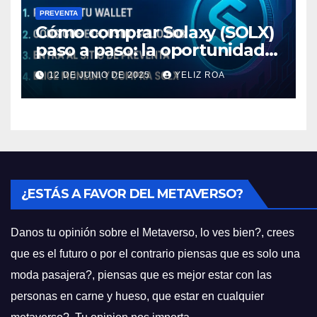
PREVENTA
Cómo comprar Solaxy (SOLX)
paso a paso: la oportunidad
cripto del momento
12 DE JUNIO DE 2025
YELIZ ROA
¿ESTÁS A FAVOR DEL METAVERSO?
Danos tu opinión sobre el Metaverso, lo ves bien?, crees
que es el futuro o por el contrario piensas que es solo una
moda pasajera?, piensas que es mejor estar con las
personas en carne y hueso, que estar en cualquier