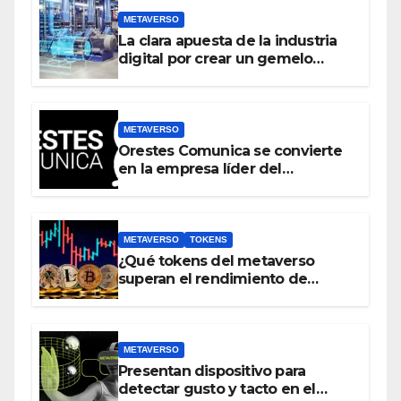
METAVERSO
La clara apuesta de la industria
digital por crear un gemelo
virtual del mundo real antes que
crear un metaverso
METAVERSO
Orestes Comunica se convierte
en la empresa líder del
metaverso
METAVERSO
TOKENS
¿Qué tokens del metaverso
superan el rendimiento de
bitcoin y Ethereum en lo que va
del 2023?
METAVERSO
Presentan dispositivo para
detectar gusto y tacto en el