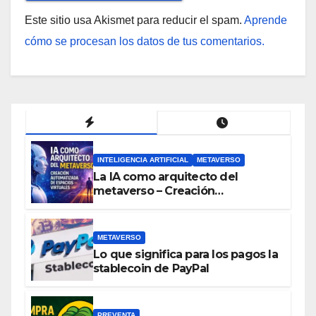
Este sitio usa Akismet para reducir el spam.
Aprende
cómo se procesan los datos de tus comentarios.
INTELIGENCIA ARTIFICIAL
METAVERSO
La IA como arquitecto del
metaverso – Creación
automatizada de espacios
virtuales
METAVERSO
Lo que significa para los pagos la
stablecoin de PayPal
PREVENTA