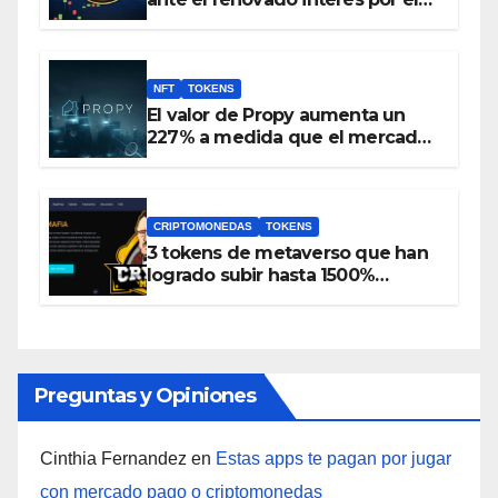
metaverso
NFT
TOKENS
El valor de Propy aumenta un
227% a medida que el mercado
inmobiliario incorpora NFT y el
token PRO se incluye en
Coinbase
CRIPTOMONEDAS
TOKENS
3 tokens de metaverso que han
logrado subir hasta 1500%
durante las últimas 24 horas
Preguntas y Opiniones
Cinthia Fernandez
en
Estas apps te pagan por jugar
con mercado pago o criptomonedas