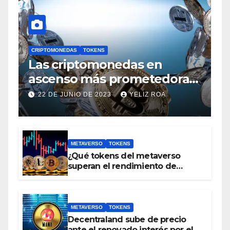
CRIPTOMONEDAS
TOKENS
Las criptomonedas en
ascenso más prometedoras,
con un valor inferior a 1 euro
22 DE JUNIO DE 2023
YELIZ ROA
METAVERSO
TOKENS
¿Qué tokens del metaverso
superan el rendimiento de
bitcoin y Ethereum en lo que va
del 2023?
METAVERSO
TOKENS
Decentraland sube de precio
ante el renovado interés por el