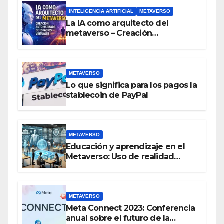
INTELIGENCIA ARTIFICIAL
METAVERSO
La IA como arquitecto del
metaverso – Creación
automatizada de espacios
virtuales
METAVERSO
Lo que significa para los pagos la
stablecoin de PayPal
METAVERSO
Educación y aprendizaje en el
Metaverso: Uso de realidad
aumentada e IA en entornos
educativos virtuales
METAVERSO
Meta Connect 2023: Conferencia
anual sobre el futuro de la