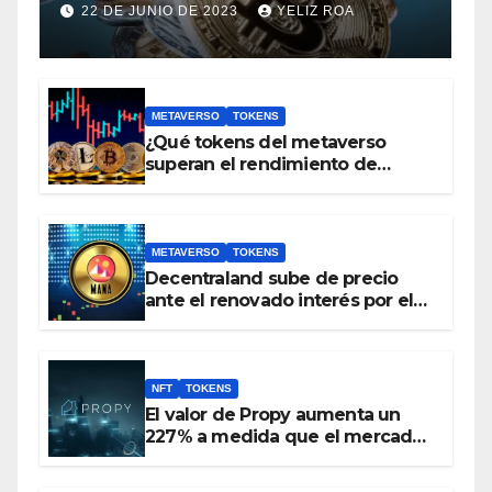
con un valor inferior a 1 euro
22 DE JUNIO DE 2023
YELIZ ROA
METAVERSO
TOKENS
¿Qué tokens del metaverso
superan el rendimiento de
bitcoin y Ethereum en lo que va
del 2023?
METAVERSO
TOKENS
Decentraland sube de precio
ante el renovado interés por el
metaverso
NFT
TOKENS
El valor de Propy aumenta un
227% a medida que el mercado
inmobiliario incorpora NFT y el
token PRO se incluye en