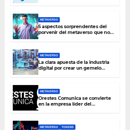
realidad virtual y el metaverso
METAVERSO
5 aspectos sorprendentes del
porvenir del metaverso que no
conocías
METAVERSO
La clara apuesta de la industria
digital por crear un gemelo
virtual del mundo real antes que
crear un metaverso
METAVERSO
Orestes Comunica se convierte
en la empresa líder del
metaverso
METAVERSO
TOKENS