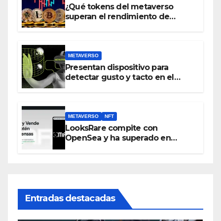
¿Qué tokens del metaverso
superan el rendimiento de
bitcoin y Ethereum en lo que va
del 2023?
METAVERSO
Presentan dispositivo para
detectar gusto y tacto en el
metaverso
METAVERSO
NFT
LooksRare compite con
OpenSea y ha superado en
ventas los 394 millones de
dólares
Entradas destacadas