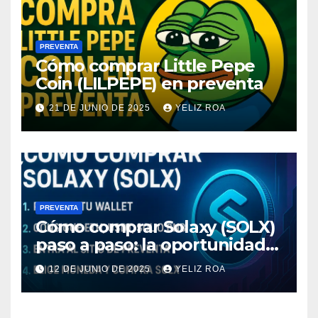
PREVENTA
Cómo comprar Little Pepe
Coin (LILPEPE) en preventa
21 DE JUNIO DE 2025
YELIZ ROA
PREVENTA
Cómo comprar Solaxy (SOLX)
paso a paso: la oportunidad
cripto del momento
12 DE JUNIO DE 2025
YELIZ ROA