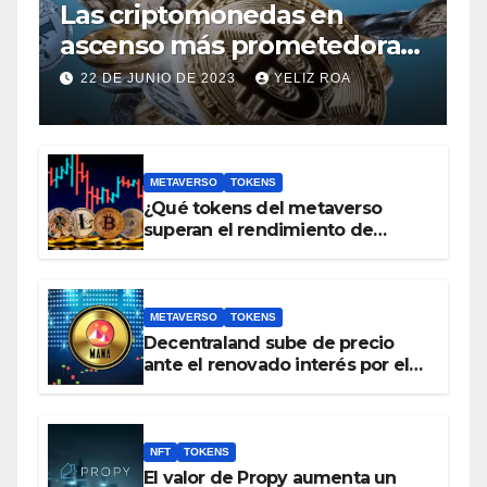
Las criptomonedas en
ascenso más prometedoras,
con un valor inferior a 1 euro
22 DE JUNIO DE 2023
YELIZ ROA
METAVERSO
TOKENS
¿Qué tokens del metaverso
superan el rendimiento de
bitcoin y Ethereum en lo que va
del 2023?
METAVERSO
TOKENS
Decentraland sube de precio
ante el renovado interés por el
metaverso
NFT
TOKENS
El valor de Propy aumenta un