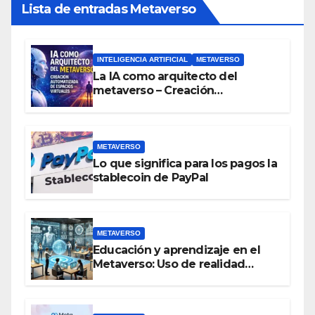
Lista de entradas Metaverso
INTELIGENCIA ARTIFICIAL
METAVERSO
La IA como arquitecto del
metaverso – Creación
automatizada de espacios
virtuales
METAVERSO
Lo que significa para los pagos la
stablecoin de PayPal
METAVERSO
Educación y aprendizaje en el
Metaverso: Uso de realidad
aumentada e IA en entornos
educativos virtuales