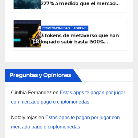
227% a medida que el mercado
inmobiliario incorpora NFT y el
token PRO se incluye en
Coinbase
CRIPTOMONEDAS
TOKENS
3 tokens de metaverso que han
logrado subir hasta 1500%
durante las últimas 24 horas
Preguntas y Opiniones
Cinthia Fernandez
en
Estas apps te pagan por jugar
con mercado pago o criptomonedas
Nataly rojas
en
Estas apps te pagan por jugar con
mercado pago o criptomonedas