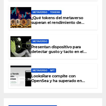
METAVERSO
TOKENS
¿Qué tokens del metaverso
superan el rendimiento de
bitcoin y Ethereum en lo que va
del 2023?
METAVERSO
Presentan dispositivo para
detectar gusto y tacto en el
metaverso
METAVERSO
NFT
LooksRare compite con
OpenSea y ha superado en
ventas los 394 millones de
dólares