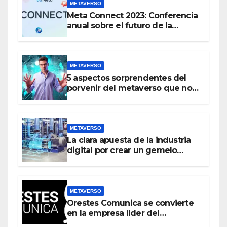
METAVERSO
Meta Connect 2023: Conferencia
anual sobre el futuro de la
realidad virtual y el metaverso
METAVERSO
5 aspectos sorprendentes del
porvenir del metaverso que no
conocías
METAVERSO
La clara apuesta de la industria
digital por crear un gemelo
virtual del mundo real antes que
crear un metaverso
METAVERSO
Orestes Comunica se convierte
en la empresa líder del
metaverso