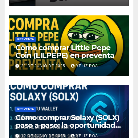
PREVENTA
Cómo comprar Little Pepe
Coin (LILPEPE) en preventa
21 DE JUNIO DE 2025
YELIZ ROA
PREVENTA
Cómo comprar Solaxy (SOLX)
paso a paso: la oportunidad
cripto del momento
12 DE JUNIO DE 2025
YELIZ ROA