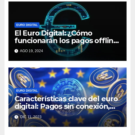
EURO DIGITAL
El Euro Digital: ¿Cómo
funcionarán los pagos offline
en Europa?
AGO 19, 2024
EURO DIGITAL
Características clave del euro
digital: Pagos sin conexión,
limitaciones en la tenencia y
DIC 11, 2023
distribución a cargo de la
banca