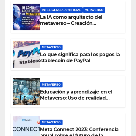
INTELIGENCIA ARTIFICIAL
METAVERSO
La IA como arquitecto del
metaverso – Creación
automatizada de espacios
virtuales
METAVERSO
Lo que significa para los pagos la
stablecoin de PayPal
METAVERSO
Educación y aprendizaje en el
Metaverso: Uso de realidad
aumentada e IA en entornos
educativos virtuales
METAVERSO
Meta Connect 2023: Conferencia
anual sobre el futuro de la