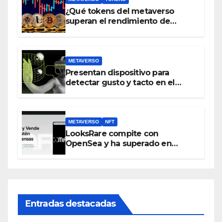
¿Qué tokens del metaverso
superan el rendimiento de
bitcoin y Ethereum en lo que va
del 2023?
METAVERSO
Presentan dispositivo para
detectar gusto y tacto en el
metaverso
METAVERSO
NFT
LooksRare compite con
OpenSea y ha superado en
ventas los 394 millones de
dólares
Entradas destacadas