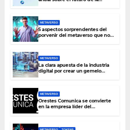
realidad virtual y el metaverso
METAVERSO
5 aspectos sorprendentes del
porvenir del metaverso que no
conocías
METAVERSO
La clara apuesta de la industria
digital por crear un gemelo
virtual del mundo real antes que
crear un metaverso
METAVERSO
Orestes Comunica se convierte
en la empresa líder del
metaverso
METAVERSO
TOKENS