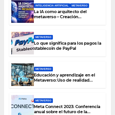
INTELIGENCIA ARTIFICIAL
METAVERSO
La IA como arquitecto del
metaverso – Creación
automatizada de espacios
virtuales
METAVERSO
Lo que significa para los pagos la
stablecoin de PayPal
METAVERSO
Educación y aprendizaje en el
Metaverso: Uso de realidad
aumentada e IA en entornos
educativos virtuales
METAVERSO
Meta Connect 2023: Conferencia
anual sobre el futuro de la