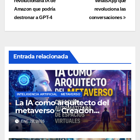
revolucionaria IA de
WhatsApp que
de
Amazon que podría
revoluciona las
entradas
destronar a GPT-4
conversaciones
Entrada relacionada
INTELIGENCIA ARTIFICIAL
METAVERSO
La IA como arquitecto del
metaverso – Creación
automatizada de espacios
ENE 28, 2026
virtuales