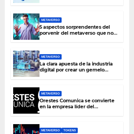
realidad virtual y el metaverso
METAVERSO
5 aspectos sorprendentes del
porvenir del metaverso que no
conocías
METAVERSO
La clara apuesta de la industria
digital por crear un gemelo
virtual del mundo real antes que
crear un metaverso
METAVERSO
Orestes Comunica se convierte
en la empresa líder del
metaverso
METAVERSO
TOKENS