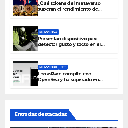
¿Qué tokens del metaverso
superan el rendimiento de
bitcoin y Ethereum en lo que va
del 2023?
METAVERSO
Presentan dispositivo para
detectar gusto y tacto en el
metaverso
METAVERSO
NFT
LooksRare compite con
OpenSea y ha superado en
ventas los 394 millones de
dólares
Entradas destacadas