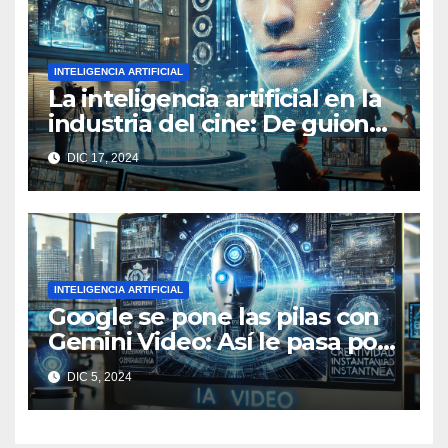
INTELIGENCIA ARTIFICIAL
La inteligencia artificial en la
industria del cine: De guiones
a actores virtuales
DIC 17, 2024
INTELIGENCIA ARTIFICIAL
Google se pone las pilas con
Gemini Video: Así le pasa por
encima a OpenAI
DIC 5, 2024